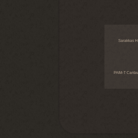
Sarakkas H
PAIM-T Cantav