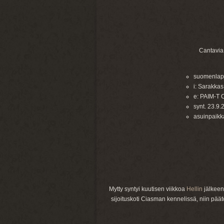
Cantavia
suomenlapi
i: Sarakka
e: PAIM-T 
synt. 23.9.
asuinpaik
Mytty syntyi kuutisen viikkoa
Hellin
jälkeen 
sijoituskoti Ciasman kennelissä, niin päätö