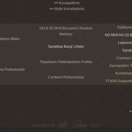
>>
Kuvagalleria
>>
Mytty KoiraNetissä
Fjällfarm
NO & SE MVA Brocaire's Shadow
Wahkan
NO MVA NV-10 Br
elbmo Mikko
Lejoncro
Sarakkas Bargi Lihkko
Sarakk
Ciasman P
Taigahaun Pakkaspeikon Polkka
Karvapallon Tu
ia Polkkakarkki
Kontioharj
Cantavia Riekonmarja
FI MVA Suopunki
>