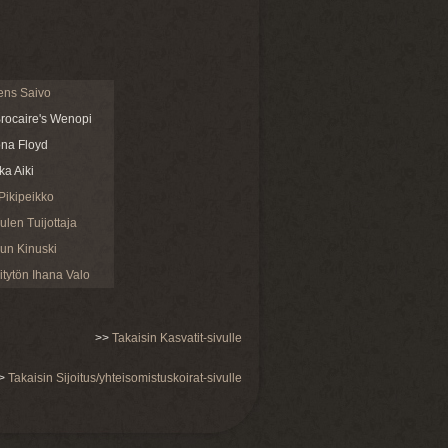
ens Saivo
ocaire's Wenopi
na Floyd
a Aiki
ikipeikko
len Tuijottaja
un Kinuski
tytön Ihana Valo
>>
Takaisin Kasvatit-sivulle
>
Takaisin Sijoitus/yhteisomistuskoirat-sivulle