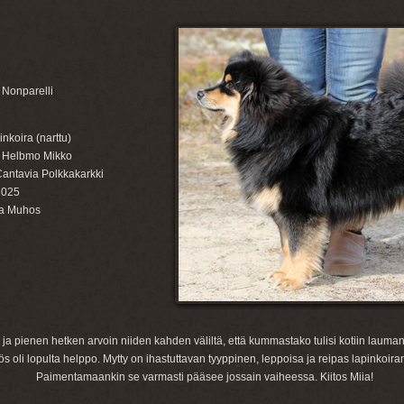
 Nonparelli
nkoira (narttu)
s Helbmo Mikko
Cantavia Polkkakarkki
2025
ka Muhos
ja pienen hetken arvoin niiden kahden väliltä, että kummastako tulisi kotiin laumanja
s oli lopulta helppo. Mytty on ihastuttavan tyyppinen, leppoisa ja reipas lapinkoiran
Paimentamaankin se varmasti pääsee jossain vaiheessa. Kiitos Miia!