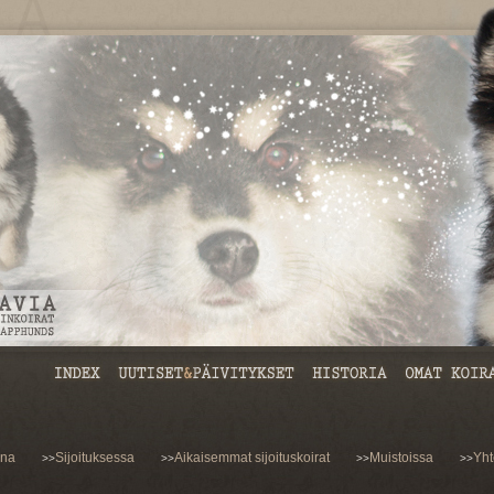
ona
Sijoituksessa
Aikaisemmat sijoituskoirat
Muistoissa
Yht
>>
>>
>>
>>