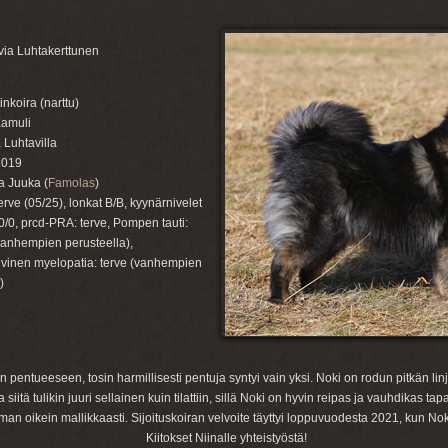
ia Luhtakerttunen
nkoira (narttu)
Xamuli
 Luhtavilla
2019
a Juuka (
Famolas
)
terve (05/25), lonkat B/B, kyynärnivelet
 0/0, prcd-PRA: terve, Pompen tauti:
vanhempien perusteella),
ivinen myelopatia: terve (vanhempien
)
n pentueeseen, tosin harmillisesti pentuja syntyi vain yksi. Noki on rodun pitkän lin
ja siitä tulikin juuri sellainen kuin tilattiin, sillä Noki on hyvin reipas ja vauhdika
oikein mallikkaasti. Sijoituskoiran velvoite täyttyi loppuvuodesta 2021, kun Noki
Kiitokset Niinalle yhteistyöstä!