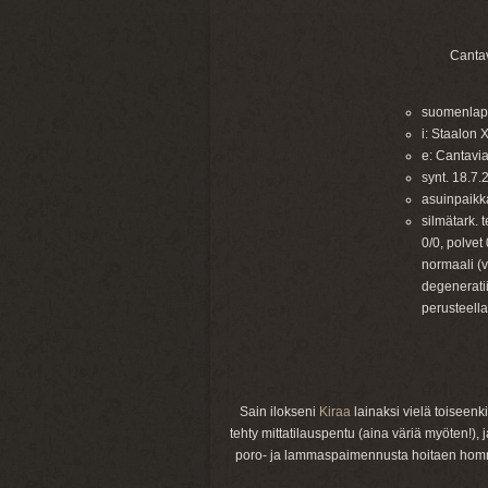
Cantav
suomenlapi
i: Staalon 
e: Cantavia
synt. 18.7.
asuinpaikk
silmätark. 
0/0, polvet
normaali (
degenerati
perusteella
Sain ilokseni
Kiraa
lainaksi vielä toiseenki
tehty mittatilauspentu (aina väriä myöten!), 
poro- ja lammaspaimennusta hoitaen homman 