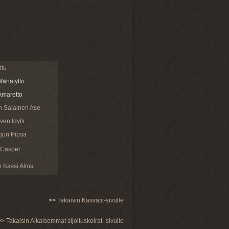
ttu
ähätyttö
Amaretto
n Salainen Ase
en Idylli
jun Pipsa
 Casper
 Kassi Alma
>>
Takaisin Kasvatit-sivulle
>>
Takaisin Aikaisemmat sijoituskoirat -sivulle