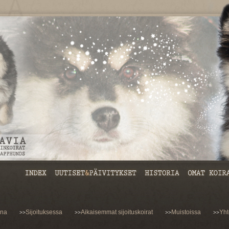
ona
Sijoituksessa
Aikaisemmat sijoituskoirat
Muistoissa
Yht
>>
>>
>>
>>