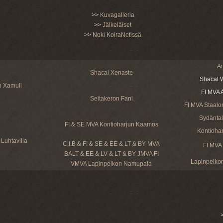
>>
Kuvagalleria
>>
Jälkeläiset
>>
Noki KoiraNetissä
Ar
Shacal Xenaste
Shacal W
n Xamuli
FI MVA 
Seitakeron Fani
FI MVA Staalo
Sydäntalv
FI & SE MVA Kontioharjun Kaamos
Kontiohar
Luhtavilla
C.I.B & FI & SE & EE & LT & BY MVA
FI MVA
BALT & EE & LV & LT & BY JMVA FI
Lapinpeikon
VMVA Lapinpeikon Namupala