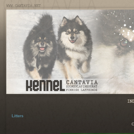
Litters
C