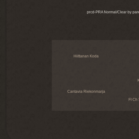
prcd-PRA Normal/Clear by par
Hiittanan Koda
Cantavia Riekonmarja
FI Ch