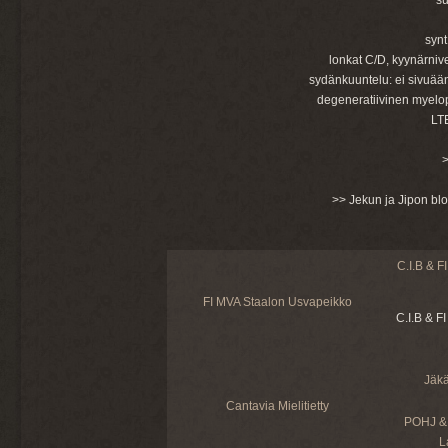
su
synt
lonkat C/D, kyynärnivel
sydänkuuntelu: ei sivuää
degeneratiivinen myelop
LT
>> Jekun ja Jipon bl
C.I.B & 
FI MVA Staalon Usvapeikko
C.I.B & F
Jäk
Cantavia Mielitietty
POHJ &
L