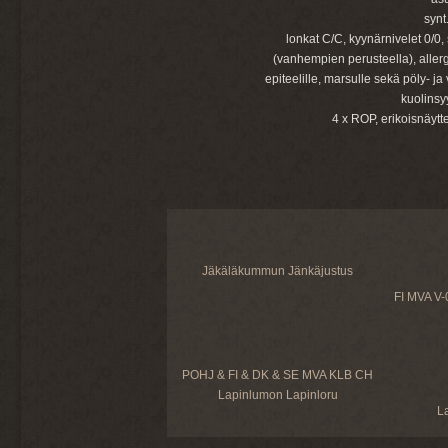
synt
lonkat C/C, kyynärnivelet 0/0, 
(vanhempien perusteella), allergi
epiteelille, marsulle sekä pöly- ja
kuolinsy
4 x ROP, erikoisnäyt
Jäkäläkummun Jänkäjustus
FI MVA V
POHJ & FI & DK & SE MVA KLB CH
Lapinlumon Lapinloru
L