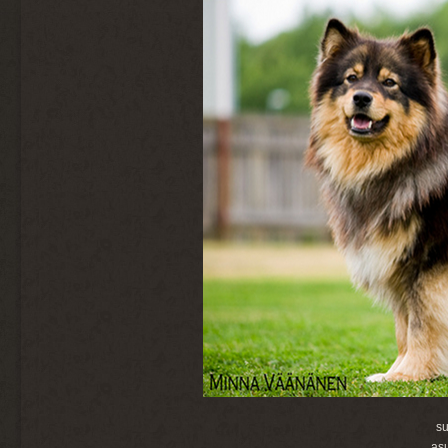
su
as