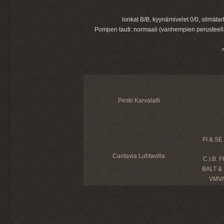
lonkat B/B, kyynärnivelet 0/0, silmäta
Pompen tauti: normaali (vanhempien perusteell
Peski Karvalalli
FI & SE
Cantavia Luhtavilla
C.I.B. 
BALT & 
VMVA