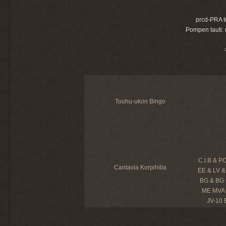
prcd-PRA t
Pompen tauti:
Touhu-ukon Bingo
C.I.B & P
Cantavia Korpihilla
EE & LV &
BG & BG 
ME MVA 
JV-10 